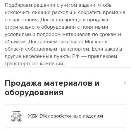
Подбираем решения с учётом задачи, чтобы
В стоимость входит
Отправьте нам Ваши контакты, а мы направим
исключить лишние расходы и сократить время на
Получить расчет
расчет Вам на почту!
согласования. Доступна аренда и продажа
Наименование
строительного оборудования с понятными
Стойки телескопические
Имя
условиями и подбором материалов по срокам и
Треноги
Наименование
объёмам. Доставляем заказы по Москве и
Унивилки
Комплект крупнощитовой опалубки стен, щиты 3,0, 3,3 м
области собственным транспортом. Если заказ в
Балка деревянная БДК
Комплект крупнощитовой опалубки стен, щиты 3,0, 3,3 м
Телефон или WhatsApp *
другие населенные пункты РФ — привлекаем
Ламинированная фанера 18 мм
Опалубка колонн 3,0 м
транспортные компании.
Опалубка колонн 3,3 м
Цены на стойки
Опалубка колонн 4,5 м
E-mail
Продажа материалов и
Опалубка колонн 6,0 м
Наименование
* Минимальный срок аренды 14 суток
оборудования
Стойка телескопическая 1,65 м
Получить расчет
Стойка телескопическая 2,0 м
Технические характеристики щитов
Стойка телескопическая 2,55 м
Стойка телескопическая 3,1 м
ЖБИ (Железобетонные изделия)
Высота щитов, м
Стойка телескопическая 3,7 м
Ширина щитов, м
Стойка телескопическая 4,2 м
Расчет комплектации лесов