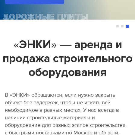
Площадь
Кол-во подъемов
12
м2
ДОРОЖНЫЕ ПЛИТЫ
Толщина перекрытия, мм
Срок аренды
Итог
9600
руб.
«ЭНКИ» — аренда и
Связи в каждую секцию
продажа строительного
Аренда комплекта опалубки без
фанеры
Отправьте нам Ваши контакты, а мы направим
8370
оборудования
Арендная ставка за выбранный период:
руб. в мес.
расчет Вам на почту!
2436
руб.
2040
Залоговая стоимость за комплект:
Аренда фанеры
5250
Имя
руб.
В «ЭНКИ» обращаются, если нужно закрыть
руб. в мес.
174
Арендная ставка до 30 дней:
руб./день
объект без задержек, чтобы не искать всё
Телефон или WhatsApp *
131
необходимое в разных местах. У нас всегда в
Арендная ставка от 30 дней:
руб./день
ЗАДАТЬ ВОПРОС
6
наличии строительные материалы и
Общая площадь лесов:
м2
E-mail
151.7
оборудование для разных этапов строительства,
Вес конструкции:
кг.
с быстрыми поставками по Москве и области.