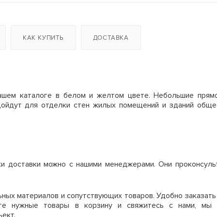
2
14
12
16000 руб/компл.
уток
0
13
11
КАК КУПИТЬ
ДОСТАВКА
4
8
6
истики щитов
Цена аренды, мес
1
9
8
5 м
150 руб.
1,2, 1,5, 3,0, 3,3
4
11
9
нашем каталоге в белом и желтом цвете. Небольшие прям
 м
150 руб.
одойдут для отделки стен жилых помещений и зданий обще
0,2 - 1,2
6
6
4
5 м
150 руб.
до 80 циклов
4
5
3
 м
150 руб.
до 500 циклов
ки доставки можно с нашими менеджерами. Они проконсуль
1
5
3
 м
180 руб.
.
~60
ве недели.
ных материалов и сопутствующих товаров. Удобно заказать
 м
210 руб.
ите нужные товары в корзину и свяжитесь с нами, мы
 300м2, то минимальный срок аренды 30 дней.
щие
ъект.