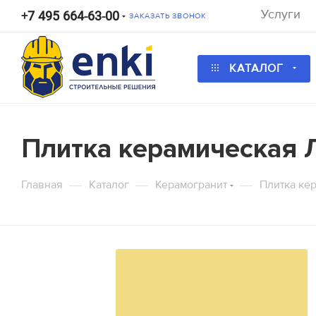
Услуги
+7 495 664-63-00
ЗАКАЗАТЬ ЗВОНОК
КАТАЛОГ
Калькулятор
Калькулятор
Калькулятор
Плитка керамическая 
Калькулятор ра
Калькуля
К
—
—
—
Главная
Каталог
Керамогранит
Плитка ке
Высота по фасаду
Длина по фас
Длина стены, м
Высота перекрытия, м
Арендная ставка за выбранн
Залоговая стоимость за комп