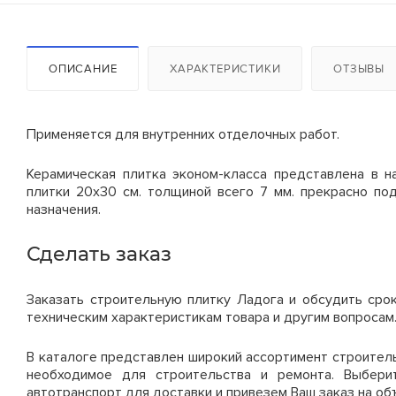
Рама с лестницей ЛРСП-40
Опалубка колонн 6,0 м
* Минимальный срок аренды 14 с
Рама проходная ЛРСП-40
Цены на стойки
ОПИСАНИЕ
ХАРАКТЕРИСТИКИ
ОТЗЫВЫ
Горизонталь 3,0м
Технические характер
Наименование
Диагональ
Применяется для внутренних отделочных работ.
Стойка телескопическая 1,6
Высота щитов, м
Ригель
Керамическая плитка эконом-класса представлена в 
Стойка телескопическая 2,0
плитки 20x30 см. толщиной всего 7 мм. прекрасно п
Ширина щитов, м
назначения.
Настил деревянный
1,0х0,95м
Стойка телескопическая 2,5
Оборачиваемость палубы
Сделать заказ
Опора (пятка)
Стойка телескопическая 3,1
Оборачиваемость каркаса
Заказать строительную плитку Ладога и обсудить сро
Кронштейн крепления к
Стойка телескопическая 3,7
техническим характеристикам товара и другим вопросам
Вес 1 м2, кг
стене
*
Минимальный срок аренды д
В каталоге представлен широкий ассортимент строитель
Стойка телескопическая 4,2
необходимое для строительства и ремонта. Выбер
**
Если площадь лесов больше
Цены на комплектую
автотранспорт для доставки и привезем Ваш заказ на об