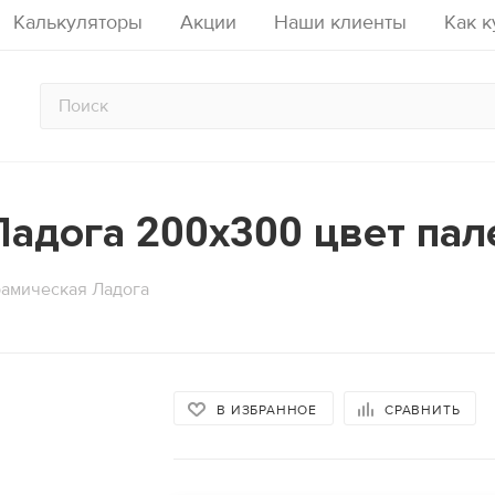
Калькуляторы
Акции
Наши клиенты
Как к
Ладога 200x300 цвет па
счета опалубки перекрытий на 
тор расчета аренды строитель
алькулятор расчета опалубки ст
стойках
рамическая Ладога
аду
Кол-во рабочих ярусов
Кол-во подъемов
Срок аренд
Высота стены, м
Площадь
12
м2
Площадь перекрытия, м2
Толщина 
В ИЗБРАННОЕ
СРАВНИТЬ
2436
ый период:
руб.
2040
лект:
руб.