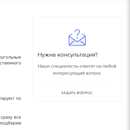
180
16000 руб/компл.
150
90
Залог
90
150 руб.
Нужна консультация?
150
оугольные
150 руб.
ственного
Наши специалисты ответят на любой
80
интересующий вопрос
150 руб.
30
150 руб.
ЗАДАТЬ ВОПРОС
тируют по
30
180 руб.
 сразу все
210 руб.
 подберем