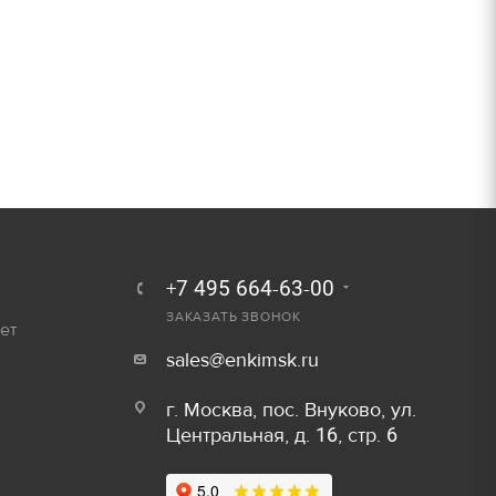
250 руб.
Залог
300 руб.
800 руб/шт
600 руб/шт
800 руб/шт
Залог
150 руб/м
80 руб.
+7 495 664-63-00
50 руб/шт
ЗАКАЗАТЬ ЗВОНОК
40 руб.
ет
sales@enkimsk.ru
80 руб/шт
80 руб.
г. Москва, пос. Внуково, ул.
100 руб/шт
750 руб.
Центральная, д. 16, стр. 6
150 руб/шт