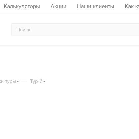
Калькуляторы
Акции
Наши клиенты
Как к
счета опалубки перекрытий на 
тор расчета аренды строитель
алькулятор расчета опалубки ст
стойках
—
и-туры
Тур-7
аду
Кол-во рабочих ярусов
Кол-во подъемов
Срок аренд
Высота стены, м
Площадь
12
м2
Площадь перекрытия, м2
Толщина 
2436
ый период:
руб.
2040
лект:
руб.