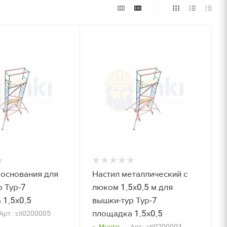
очту!
ЗАДАТЬ ВОПРОС
Получить расчет
очту!
Залог
800 руб/м2
Получить расчет
900 руб/м2
8000 руб/компл.
 основания для
Настил металлический с
 Тур-7
люком 1,5x0,5 м для
9000 руб/компл.
дней, руб./
Залог, руб./
 1,5x0,5
вышки-тур Тур-7
шт.
14000 руб/компл.
площадка 1,5x0,5
Арт.: stl0200005
Много