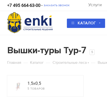
Услуги
+7 495 664-63-00
ЗАКАЗАТЬ ЗВОНОК
КАТАЛОГ
Калькулятор
Калькулятор
Калькулятор
Вышки-туры Тур-7
5
Калькулятор ра
Калькуля
К
—
—
—
Главная
Каталог
Строительные леса
Вышк
Высота по фасаду
Длина по фас
Длина стены, м
Высота перекрытия, м
1,5x0,5
5 ТОВАРОВ
Арендная ставка за выбранн
Залоговая стоимость за комп