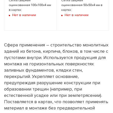
Сетка сварная
Сетка сварная
оцинкованная 100x100x4 мм
оцинкованная 50x50x4 мм в
В стоимость входит
Отправьте нам Ваши контакты, а мы направим
в картах
картах
Получить расчет
Нет в наличии
Нет в наличии
расчет Вам на почту!
Наименование
Стойки телескопические
Имя
Треноги
Наименование
Унивилки
Комплект крупнощитовой опалубки стен, щиты 3,0, 3,3 м
Балка деревянная БДК
Сфера применения – строительство монолитных
Комплект крупнощитовой опалубки стен, щиты 3,0, 3,3 м
Телефон или WhatsApp *
Ламинированная фанера 18 мм
зданий из бетона, кирпича, блоков, в том числе с
Опалубка колонн 3,0 м
пустотами внутри. Используется продукция для
Опалубка колонн 3,3 м
монтажа на горизонтальных поверхностях
Цены на стойки
Опалубка колонн 4,5 м
E-mail
заливных фундаментов, кладки стен,
Опалубка колонн 6,0 м
Наименование
перекрытий. Укрепляет основание,
* Минимальный срок аренды 14 суток
Стойка телескопическая 1,65 м
предупреждая разрушение конструкции при
Получить расчет
Стойка телескопическая 2,0 м
образовании трещин (например, при
Технические характеристики щитов
Стойка телескопическая 2,55 м
естественной усадке или при землетрясении).
Стойка телескопическая 3,1 м
Поставляется в картах, что позволяет применять
Высота щитов, м
Стойка телескопическая 3,7 м
материал в монтаже без предварительной
Ширина щитов, м
Стойка телескопическая 4,2 м
Расчет комплектации лесов