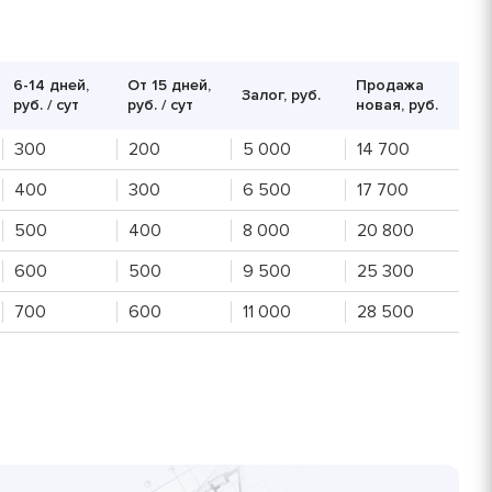
30 руб/шт
15 руб/шт
6-14 дней,
От 15 дней,
Продажа
Залог, руб.
руб. / сут
руб. / сут
новая, руб.
800 руб/шт
300
200
5 000
14 700
400
300
6 500
17 700
500
400
8 000
20 800
600
500
9 500
25 300
700
600
11 000
28 500