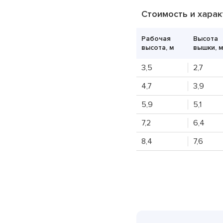
Винт стяжной
Стоимость и характ
Гайка
Рабочая
Высота
высота, м
вышки, м
Захват крановый
3,5
2,7
4,7
3,9
5,9
5,1
7,2
6,4
8,4
7,6