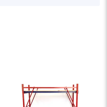
180
16000 руб/компл.
150
90
Залог
90
150 руб.
150
150 руб.
80
150 руб.
30
150 руб.
30
180 руб.
210 руб.