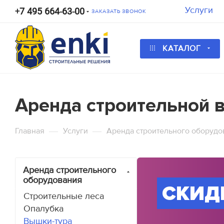
Услуги
+7 495 664-63-00
ЗАКАЗАТЬ ЗВОНОК
КАТАЛОГ
Калькулятор
Калькулятор
Калькулятор
Аренда строительной в
Калькулятор ра
Калькуля
К
—
—
Главная
Услуги
Аренда строительного оборудо
Высота по фасаду
Длина по фас
Длина стены, м
Высота перекрытия, м
Аренда строительного
оборудования
СКИД
Строительные леса
Арендная ставка за выбранн
Опалубка
Залоговая стоимость за комп
Вышки-тура