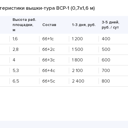
30 руб/шт
еристики вышки-тура ВСР-1 (0,7х1,6 м)
15 руб/шт
Высота раб.
3-5 дней,
площадки,
Состав
1-3 дня, руб.
руб. / сут
м
800 руб/шт
1,6
бб+1с
1 200
400
2,8
бб+2с
1 500
500
4
бб+3с
1 800
600
5,3
бб+4с
2 100
700
6,5
бб+5с
2 400
800