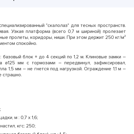
2
14
12
16000 руб/компл.
уток
0
13
11
коспециализированный "скалолаз" для тесных пространств.
4
8
6
ивая. Узкая платформа (всего 0,7 м шириной) пролезает
истики щитов
Цена аренды, мес
ные пролеты, коридоры, ниши. При этом держит 250 кг/м²
ментом спокойно.
1
9
8
5 м
150 руб.
1,2, 1,5, 3,0, 3,3
: базовый блок + до 4 секций по 1,2 м. Клиновые замки –
4
11
9
са ø125 мм с тормозами – передвинул, зафиксировал,
 м
150 руб.
0,2 - 1,2
ла 1,5 мм – не гнется под нагрузкой. Ограждение 1,1 м –
6
6
4
е страшно.
5 м
150 руб.
до 80 циклов
4
5
3
 м
150 руб.
до 500 циклов
1
5
3
 м
180 руб.
~60
;
щадки, м
: 0,7 х 1,6;
ве недели.
 м
210 руб.
настил, кгс
: 250;
 300м2, то минимальный срок аренды 30 дней.
щие