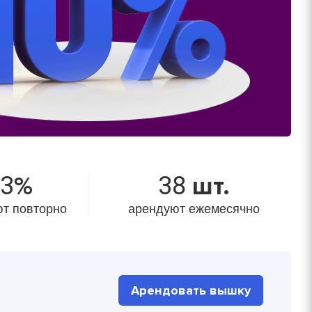
очту!
ЗАДАТЬ ВОПРОС
Получить расчет
очту!
Залог
800 руб/м2
Получить расчет
73
%
38
шт.
900 руб/м2
т повторно
арендуют ежемесячно
8000 руб/компл.
9000 руб/компл.
дней, руб./
Залог, руб./
шт.
14000 руб/компл.
Арендовать вышку