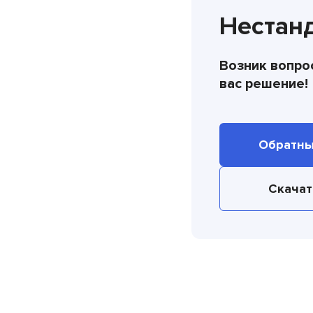
Нестан
Возник вопро
вас решение!
Обратны
Скачат