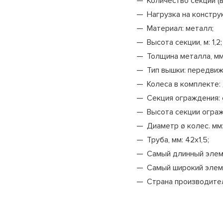
Количество секций (
Стойка телескопическая 4,5
Нагрузка на констру
Наименование
Материал
: металл;
Стойка телескопическая 4,9
Высота секции, м
: 1,2;
Подкос двухуровневый 3,0 м
Толщина металла, м
Цены на комплектую
Подкос одноуровневый 3,0 м
Тип вышки
: передвиж
Колеса в комплекте
:
Подкос одноуровневый 6,0 м
Наименование
Секция ограждения
:
Высота секции ограж
Балка выравнивающая
Тренога (шт.)
Диаметр ø колес. мм
Замок клиновой
Труба, мм
: 42х1,5;
Унивилка (шт.)
Самый длинный эле
Замок винтовой
Самый широкий элем
Балка БДК-1 (пог.м.)
Страна производит
Замок универсальный
Фанера ламинированая 18х1
Кронштейн подмостей