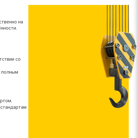
ственно на
нности.
тствии со
и полным
ртом,
 стандартам