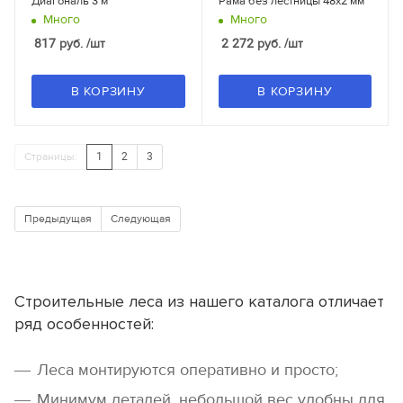
Диагональ 3 м
Рама без лестницы 48x2 мм
Много
Много
817
руб.
/шт
2 272
руб.
/шт
В КОРЗИНУ
В КОРЗИНУ
Страницы:
1
2
3
Предыдущая
Следующая
Строительные леса из нашего каталога отличает
ряд особенностей:
Леса монтируются оперативно и просто;
Минимум деталей, небольшой вес удобны для