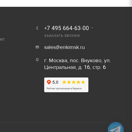
250 руб.
Залог
300 руб.
800 руб/шт
+7 495 664-63-00
ЗАКАЗАТЬ ЗВОНОК
ет
600 руб/шт
sales@enkimsk.ru
800 руб/шт
Залог
г. Москва, пос. Внуково, ул.
Центральная, д. 16, стр. 6
150 руб/м
80 руб.
50 руб/шт
40 руб.
80 руб/шт
80 руб.
100 руб/шт
750 руб.
150 руб/шт