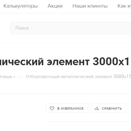
Калькуляторы
Акции
Наши клиенты
Как к
ический элемент 3000х
счета опалубки перекрытий на 
тор расчета аренды строитель
алькулятор расчета опалубки ст
стойках
—
товые
Отбортовочный металлический элемент 3000х1
аду
Кол-во рабочих ярусов
Кол-во подъемов
Срок аренд
Высота стены, м
Площадь
12
м2
Площадь перекрытия, м2
Толщина 
В ИЗБРАННОЕ
СРАВНИТЬ
2436
ый период:
руб.
2040
лект:
руб.