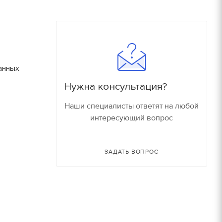
180
16000 руб/компл.
150
90
Залог
анных
90
150 руб.
Нужна консультация?
150
150 руб.
Наши специалисты ответят на любой
интересующий вопрос
80
150 руб.
30
ЗАДАТЬ ВОПРОС
150 руб.
30
180 руб.
210 руб.