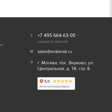
250 руб.
Залог
300 руб.
800 руб/шт
600 руб/шт
+7 495 664-63-00
ЗАКАЗАТЬ ЗВОНОК
ет
800 руб/шт
Залог
sales@enkimsk.ru
150 руб/м
80 руб.
г. Москва, пос. Внуково, ул.
Центральная, д. 16, стр. 6
50 руб/шт
40 руб.
80 руб/шт
80 руб.
100 руб/шт
750 руб.
150 руб/шт