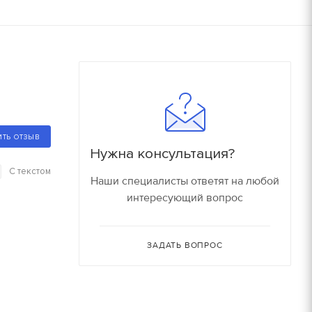
180
16000 руб/компл.
150
90
Залог
90
150 руб.
150
ИТЬ ОТЗЫВ
150 руб.
Нужна консультация?
80
С текстом
Наши специалисты ответят на любой
150 руб.
интересующий вопрос
30
150 руб.
ЗАДАТЬ ВОПРОС
30
180 руб.
210 руб.