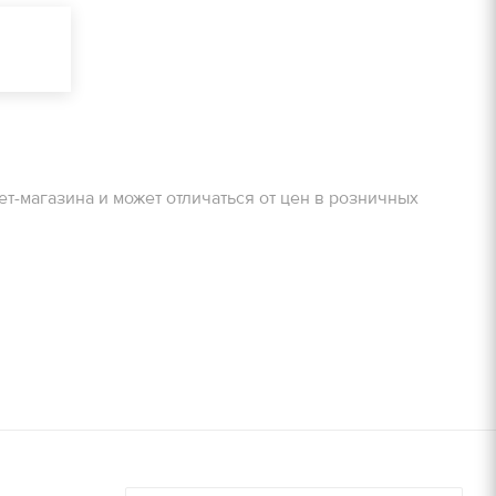
очту!
ЗАДАТЬ ВОПРОС
Получить расчет
очту!
ет-магазина и может отличаться от цен в розничных
Залог
800 руб/м2
Получить расчет
900 руб/м2
8000 руб/компл.
9000 руб/компл.
дней, руб./
Залог, руб./
шт.
14000 руб/компл.