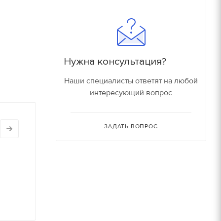
180
16000 руб/компл.
150
90
Залог
Нужна консультация?
90
150 руб.
Наши специалисты ответят на любой
интересующий вопрос
150
150 руб.
80
ЗАДАТЬ ВОПРОС
150 руб.
30
150 руб.
30
180 руб.
210 руб.