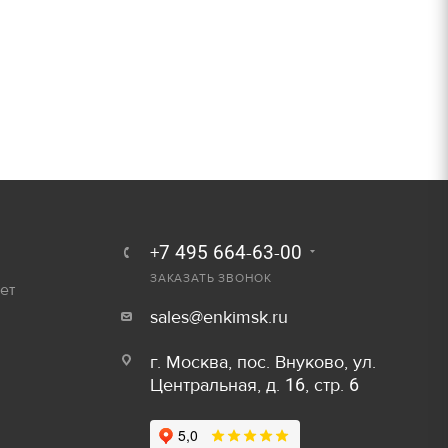
250 руб.
Залог
300 руб.
800 руб/шт
600 руб/шт
800 руб/шт
Залог
150 руб/м
80 руб.
+7 495 664-63-00
50 руб/шт
ЗАКАЗАТЬ ЗВОНОК
40 руб.
ет
sales@enkimsk.ru
80 руб/шт
80 руб.
г. Москва, пос. Внуково, ул.
100 руб/шт
Центральная, д. 16, стр. 6
750 руб.
150 руб/шт