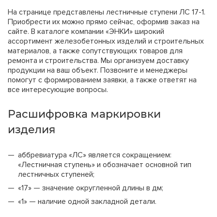
Оборачиваемость палубы
Стойка телескопическая 4,5 м
На странице представлены лестничные ступени ЛС 17-1.
Оборачиваемость каркаса
Кол-
Стойка телескопическая 4,9 м
Ставка до 30
Ставка от 30
Залог,
Приобрести их можно прямо сейчас, оформив заказ на
Название
во,
дней, руб./сут.
дней, руб./сут.
руб./шт.
Вес 1 м2, кг
шт.
сайте. В каталоге компании «ЭНКИ» широкий
Рама с
ассортимент железобетонных изделий и строительных
лестницей
2
14
12
180
Цены на комплектующие
ЛРСП-40
материалов, а также сопутствующих товаров для
Цены на комплектующие
Рама проходная
ремонта и строительства. Мы организуем доставку
0
13
11
150
ЛРСП-40
Наименование
продукции на ваш объект. Позвоните и менеджеры
Горизонталь
4
8
6
90
3,0м
помогут с формированием заявки, а также ответят на
Тренога (шт.)
Наименование
Диагональ
1
9
8
90
все интересующие вопросы.
Унивилка (шт.)
Подкос двухуровневый 3,0 м
Ригель
4
11
9
150
Балка БДК-1 (пог.м.)
Настил
Подкос одноуровневый 3,0 м
Расшифровка маркировки
деревянный
6
6
4
80
Фанера ламинированая 18х1220х2440 (лист)
1,0х0,95м
Подкос одноуровневый 6,0 м
Опора (пятка)
4
5
3
30
изделия
Балка выравнивающая
Кронштейн
Замок клиновой
крепления к
1
5
3
30
стене
Замок винтовой
аббревиатура «ЛС» является сокращением:
*
Минимальный срок аренды две недели.
Замок универсальный
«Лестничная ступень» и обозначает основной тип
**
Если площадь лесов больше 300м2, то
лестничных ступеней;
Кронштейн подмостей
минимальный срок аренды 30 дней.
Винт стяжной
«17» — значение округленной длины в дм;
Гайка
«1» — наличие одной закладной детали.
Захват крановый