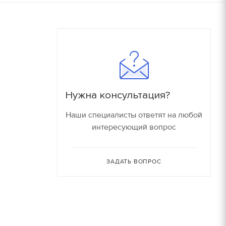
180
16000 руб/компл.
150
90
Залог
90
150 руб.
Нужна консультация?
150
150 руб.
Наши специалисты ответят на любой
80
интересующий вопрос
150 руб.
30
150 руб.
ЗАДАТЬ ВОПРОС
30
180 руб.
210 руб.