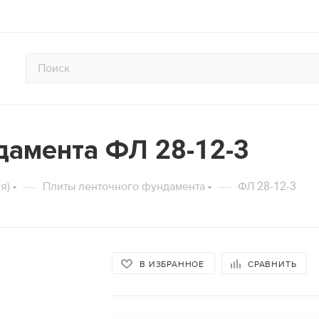
дамента ФЛ 28-12-3
счета опалубки перекрытий на 
тор расчета аренды строитель
алькулятор расчета опалубки ст
стойках
—
—
я)
Плиты ленточного фундамента
ФЛ 28-12-3
аду
Кол-во рабочих ярусов
Кол-во подъемов
Срок аренд
Высота стены, м
Площадь
12
м2
Площадь перекрытия, м2
Толщина 
В ИЗБРАННОЕ
СРАВНИТЬ
2436
ый период:
руб.
2040
лект:
руб.