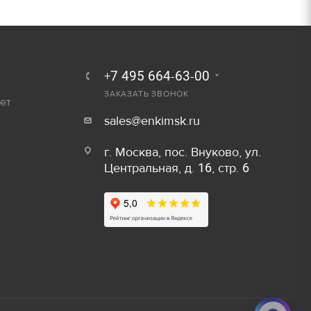
250 руб.
Залог
300 руб.
800 руб/шт
+7 495 664-63-00
ЗАКАЗАТЬ ЗВОНОК
600 руб/шт
ет
sales@enkimsk.ru
800 руб/шт
Залог
г. Москва, пос. Внуково, ул.
150 руб/м
80 руб.
Центральная, д. 16, стр. 6
50 руб/шт
40 руб.
80 руб/шт
80 руб.
100 руб/шт
750 руб.
150 руб/шт