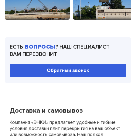
клиенту. Можете
на нужных
оценить нашу
участках,
работу.
обеспечивая
надежность и
точность
установки
плит
перекрытия.
ЕСТЬ
ВОПРОСЫ
? НАШ СПЕЦИАЛИСТ
ВАМ ПЕРЕЗВОНИТ
Плиты
устанавливаются
непосредственно
Обратный звонок
на
подготовленный
раствор, что
гарантирует их
надежную
фиксацию и
качественное
Доставка и самовывоз
выполнение
монтажных работ.
Компания «ЭНКИ» предлагает удобные и гибкие
условия доставки плит перекрытия на ваш объект
или возможность самовывоза. Наш подход