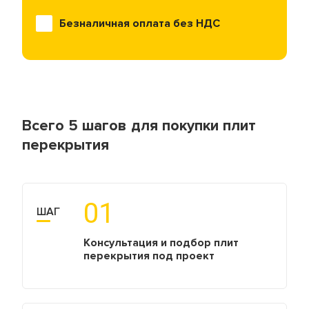
наши клиенты
вашего
получали
проекта.
Безналичная оплата без НДС
идеально
подходящие
материалы.
Всего 5 шагов для покупки плит
перекрытия
01
ШАГ
Консультация и подбор плит
перекрытия под проект