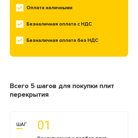
всегда готовы
Оплата наличными
Мы следим за
найти
каждым этапом
оптимальное
доставки, чтобы
решение для
Безналичная оплата с НДС
наши клиенты
вашего
получали
проекта.
идеально
Безналичная оплата без НДС
подходящие
материалы.
Всего 5 шагов для покупки плит
перекрытия
01
ШАГ