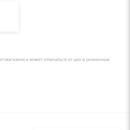
очту!
ЗАДАТЬ ВОПРОС
Получить расчет
очту!
Залог
ет-магазина и может отличаться от цен в розничных
800 руб/м2
Получить расчет
900 руб/м2
8000 руб/компл.
9000 руб/компл.
дней, руб./
Залог, руб./
шт.
14000 руб/компл.