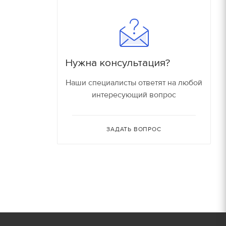
180
16000 руб/компл.
150
90
Залог
Нужна консультация?
90
150 руб.
Наши специалисты ответят на любой
интересующий вопрос
150
150 руб.
80
ЗАДАТЬ ВОПРОС
150 руб.
30
150 руб.
30
180 руб.
210 руб.