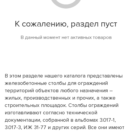
Площадь
Кол-во подъемов
12
м2
Толщина перекрытия, мм
К сожалению, раздел пуст
Срок аренды
Итог
9600
руб.
В данный момент нет активных товаров
Связи в каждую секцию
Аренда комплекта опалубки без
фанеры
Отправьте нам Ваши контакты, а мы направим
8370
Арендная ставка за выбранный период:
руб. в мес.
расчет Вам на почту!
2436
В этом разделе нашего каталога представлены
руб.
2040
железобетонные столбы для ограждений
Залоговая стоимость за комплект:
Аренда фанеры
5250
Имя
территорий объектов любого назначения –
руб.
руб. в мес.
жилых, производственных и прочих, а также
174
Арендная ставка до 30 дней:
руб./день
Телефон или WhatsApp *
строительных площадок. Столбы ограждений
131
Арендная ставка от 30 дней:
руб./день
ЗАДАТЬ ВОПРОС
изготавливают согласно технической
6
Общая площадь лесов:
м2
документации, собранной в альбомах 3.017-1,
E-mail
151.7
Вес конструкции:
кг.
3.017-3, ИЖ 31-77 и других серий. Все они имеют