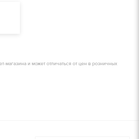
очту!
ЗАДАТЬ ВОПРОС
Получить расчет
очту!
Залог
ет-магазина и может отличаться от цен в розничных
800 руб/м2
Получить расчет
900 руб/м2
8000 руб/компл.
9000 руб/компл.
дней, руб./
Залог, руб./
шт.
14000 руб/компл.