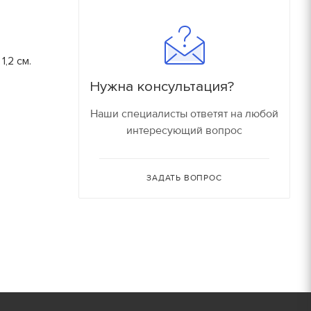
180
16000 руб/компл.
150
,2 см.
90
Залог
Нужна консультация?
90
150 руб.
Наши специалисты ответят на любой
интересующий вопрос
150
150 руб.
80
ЗАДАТЬ ВОПРОС
150 руб.
30
150 руб.
30
180 руб.
210 руб.