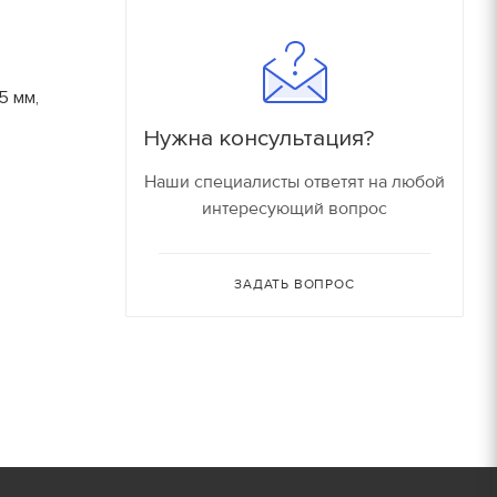
180
16000 руб/компл.
150
5 мм,
90
Залог
Нужна консультация?
90
150 руб.
Наши специалисты ответят на любой
интересующий вопрос
150
150 руб.
80
ЗАДАТЬ ВОПРОС
150 руб.
30
150 руб.
30
180 руб.
210 руб.