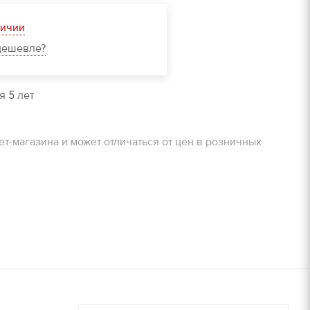
очту!
ЗАДАТЬ ВОПРОС
личии
дешевле?
Получить расчет
я 5 лет
очту!
Залог
ет-магазина и может отличаться от цен в розничных
800 руб/м2
Получить расчет
900 руб/м2
8000 руб/компл.
9000 руб/компл.
дней, руб./
Залог, руб./
шт.
14000 руб/компл.