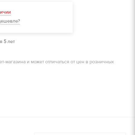
очту!
ЗАДАТЬ ВОПРОС
личии
дешевле?
Получить расчет
я 5 лет
очту!
Залог
ет-магазина и может отличаться от цен в розничных
800 руб/м2
Получить расчет
900 руб/м2
8000 руб/компл.
9000 руб/компл.
дней, руб./
Залог, руб./
шт.
14000 руб/компл.