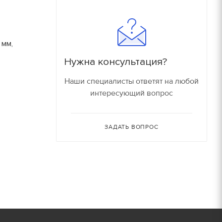
180
16000 руб/компл.
150
 мм,
90
Залог
Нужна консультация?
90
150 руб.
Наши специалисты ответят на любой
интересующий вопрос
150
150 руб.
80
ЗАДАТЬ ВОПРОС
150 руб.
30
150 руб.
30
180 руб.
210 руб.