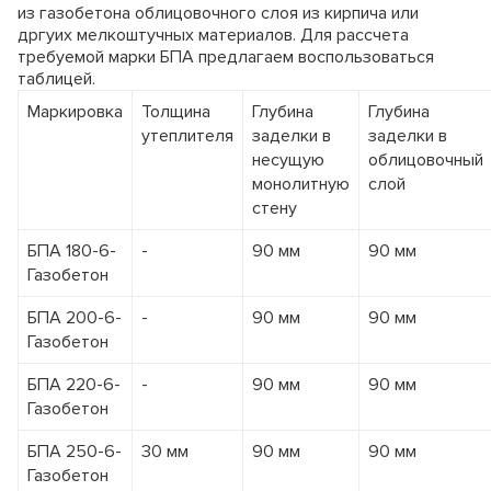
0
13
11
ЛРСП-40
Оборачиваемость каркаса
из газобетона облицовочного слоя из кирпича или
Горизонталь 3,0м
4
8
6
дргуих мелкоштучных материалов. Для рассчета
Вес 1 м2, кг
Диагональ
1
9
8
Цены на комплектующие
требуемой марки БПА предлагаем воспользоваться
Ригель
4
11
9
таблицей.
Настил деревянный
6
6
4
Наименование
Цены на комплектующие
1,0х0,95м
Маркировка
Толщина
Глубина
Глубина
Опора (пятка)
4
5
3
Тренога (шт.)
утеплителя
заделки в
заделки в
Кронштейн крепления
Унивилка (шт.)
1
5
3
несущую
облицовочный
к стене
Наименование
Балка БДК-1 (пог.м.)
*
Минимальный срок аренды две недели.
монолитную
слой
Подкос двухуровневый 3,0 м
Фанера ламинированая 18х1220х2440 (лист)
стену
**
Если площадь лесов больше 300м2, то минима
Подкос одноуровневый 3,0 м
аренды 30 дней.
Подкос одноуровневый 6,0 м
БПА 180-6-
-
90 мм
90 мм
Балка выравнивающая
Газобетон
Замок клиновой
БПА 200-6-
-
90 мм
90 мм
Замок винтовой
Газобетон
Замок универсальный
Кронштейн подмостей
БПА 220-6-
-
90 мм
90 мм
Винт стяжной
Газобетон
Гайка
Захват крановый
БПА 250-6-
30 мм
90 мм
90 мм
Газобетон