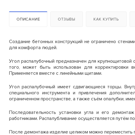
Рама с лестницей ЛРСП-40
Опалубка колонн 6,0 м
* Минимальный срок аренды 14 с
Рама проходная ЛРСП-40
Цены на стойки
ОПИСАНИЕ
ОТЗЫВЫ
КАК КУПИТЬ
Горизонталь 3,0м
Технические характер
Наименование
Создание бетонных конструкций не ограничено стенам
Диагональ
для комфорта людей.
Стойка телескопическая 1,6
Высота щитов, м
Ригель
Угол распалубочный предназначен для крупнощитовой о
Стойка телескопическая 2,0
Ширина щитов, м
того, может быть использован для корректировки вн
Настил деревянный
Применяется вместе с линейными щитами.
1,0х0,95м
Стойка телескопическая 2,5
Оборачиваемость палубы
Угол распалубочный имеет сдвигающиеся торцы. Внут
Опора (пятка)
специального инструмента и привлечения дополните
Стойка телескопическая 3,1
Оборачиваемость каркаса
ограниченном пространстве, а также съём опалубки, и
Кронштейн крепления к
Стойка телескопическая 3,7
Вес 1 м2, кг
стене
Последовательность установки угла и его демонтаж
работниками. Распалубливание осуществляется путём по
*
Минимальный срок аренды д
Стойка телескопическая 4,2
**
Если площадь лесов больше
Цены на комплектую
После демонтажа изделие целиком можно переместить 