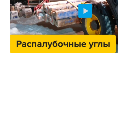
Винт стяжной
Гайка
Захват крановый