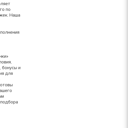
оляет
30 руб/шт
го по
жек. Наша
15 руб/шт
ыполнения
800 руб/шт
нки»
ловия,
, бонусы и
ия для
а
готовы
вашего
ми
 подбора