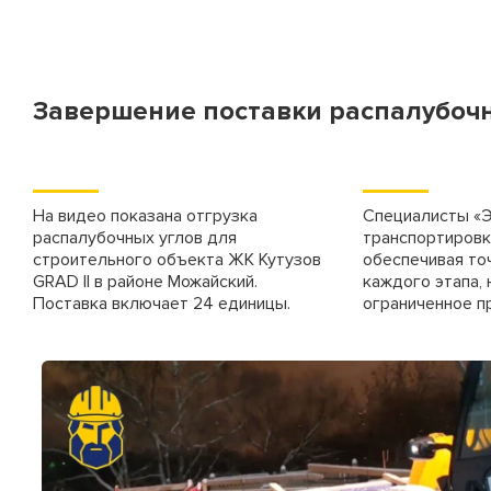
Стойка телескопическая 4,5
Наименование
Стойка телескопическая 4,9
Подкос двухуровневый 3,0 м
Завершение поставки распалубочн
Цены на комплектую
Подкос одноуровневый 3,0 м
Подкос одноуровневый 6,0 м
Наименование
На видео показана отгрузка
Специалисты «Э
распалубочных углов для
транспортировк
Балка выравнивающая
строительного объекта ЖК Кутузов
обеспечивая то
Тренога (шт.)
GRAD II в районе Можайский.
каждого этапа, 
Поставка включает 24 единицы.
ограниченное п
Замок клиновой
Унивилка (шт.)
Замок винтовой
Балка БДК-1 (пог.м.)
Замок универсальный
Фанера ламинированая 18х1
Кронштейн подмостей