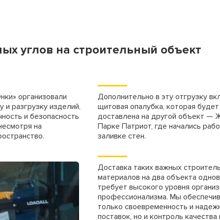
 м
250 руб.
Цена аренды на месяц
 м
300 руб.
800 руб/шт
ых углов на строительный объект
щие
600 руб/шт
800 руб/шт
Цена аренды, мес
нки» организовали
Дополнительно в эту отгрузку вк
у и разгрузку изделий,
щитовая опалубка, которая будет
150 руб/м
чность и безопасность
доставлена на другой объект — 
80 руб.
несмотря на
Парке Патриот, где начались раб
ространство.
заливке стен.
50 руб/шт
40 руб.
80 руб/шт
80 руб.
Доставка таких важных строител
материалов на два объекта одно
100 руб/шт
требует высокого уровня организ
220х2440 (лист)
750 руб.
профессионализма. Мы обеспечив
150 руб/шт
только своевременность и надеж
поставок, но и контроль качества 