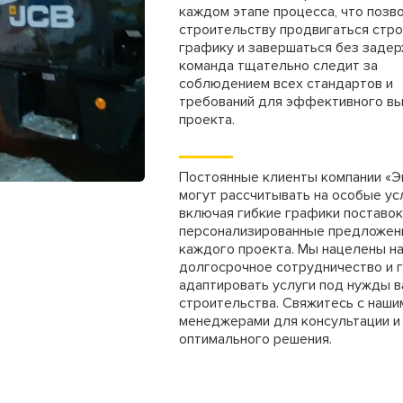
каждом этапе процесса, что позв
30 руб/шт
строительству продвигаться стро
графику и завершаться без задер
15 руб/шт
команда тщательно следит за
соблюдением всех стандартов и
требований для эффективного в
800 руб/шт
проекта.
Постоянные клиенты компании «Э
могут рассчитывать на особые ус
включая гибкие графики поставок
персонализированные предложен
каждого проекта. Мы нацелены н
долгосрочное сотрудничество и 
адаптировать услуги под нужды 
строительства. Свяжитесь с наши
менеджерами для консультации и
оптимального решения.