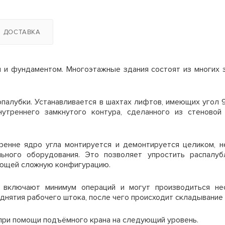
2
14
12
16000 руб/компл.
уток
0
13
11
ДОСТАВКА
4
8
6
истики щитов
Цена аренды, мес
и и фундаментом. Многоэтажные здания состоят из многих 
1
9
8
5 м
150 руб.
1,2, 1,5, 3,0, 3,3
4
11
9
палубки. Устанавливается в шахтах лифтов, имеющих угол 
 м
150 руб.
0,2 - 1,2
утреннего замкнутого контура, сделанного из стеновой 
6
6
4
5 м
150 руб.
до 80 циклов
ренне ядро угла монтируется и демонтируется целиком, н
4
5
3
льного оборудования. Это позволяет упростить распалуб
 м
150 руб.
до 500 циклов
меющей сложную конфигурацию.
1
5
3
 м
180 руб.
~60
 включают минимум операций и могут производиться не
днятия рабочего штока, после чего происходит складывание 
ве недели.
 м
210 руб.
 300м2, то минимальный срок аренды 30 дней.
щие
при помощи подъёмного крана на следующий уровень.