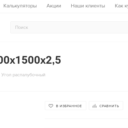
Калькуляторы
Акции
Наши клиенты
Как к
00x1500x2,5
счета опалубки перекрытий на 
тор расчета аренды строитель
алькулятор расчета опалубки ст
стойках
Угол распалубочный
аду
Кол-во рабочих ярусов
Кол-во подъемов
Срок аренд
Высота стены, м
Площадь
12
м2
Площадь перекрытия, м2
Толщина 
В ИЗБРАННОЕ
СРАВНИТЬ
2436
ый период:
руб.
2040
лект:
руб.