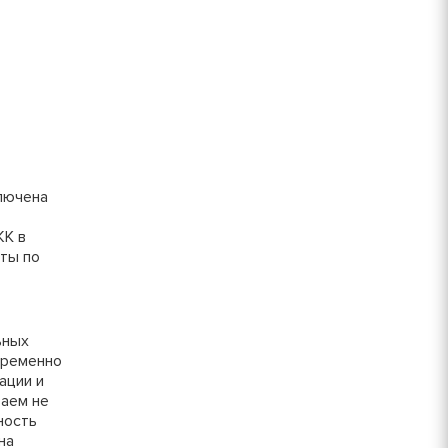
250 руб.
Залог
300 руб.
800 руб/шт
600 руб/шт
800 руб/шт
Залог
лючена
150 руб/м
ЖК в
80 руб.
оты по
50 руб/шт
40 руб.
80 руб/шт
80 руб.
ьных
временно
100 руб/шт
ации и
750 руб.
аем не
150 руб/шт
ность
на