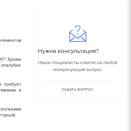
180
16000 руб/компл.
150
90
Залог
элементов
90
150 руб.
Нужна консультация?
150
90°. Кроме
150 руб.
Наши специалисты ответят на любой
опалубки.
интересующий вопрос
80
150 руб.
е требует
30
ливание в
ЗАДАТЬ ВОПРОС
150 руб.
30
180 руб.
сколькими
торцов.
210 руб.