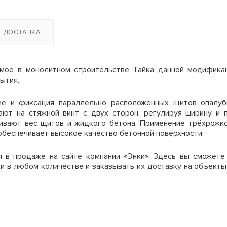
2
14
12
16000 руб/компл.
уток
0
13
11
ДОСТАВКА
4
8
6
истики щитов
Цена аренды, мес
емое в монолитном строительстве. Гайка данной модифика
1
9
8
ытия.
5 м
150 руб.
1,2, 1,5, 3,0, 3,3
4
11
9
ие и фиксация параллельно расположенных щитов опалуб
 м
150 руб.
0,2 - 1,2
ают на стяжной винт с двух сторон, регулируя ширину и 
ивают вес щитов и жидкого бетона. Применение трёхрожко
6
6
4
5 м
150 руб.
обеспечивает высокое качество бетонной поверхности.
до 80 циклов
4
5
3
я в продаже на сайте компании «Энки». Здесь вы сможете
 м
150 руб.
до 500 циклов
 в любом количестве и заказывать их доставку на объекты
1
5
3
 м
180 руб.
~60
ве недели.
 м
210 руб.
 300м2, то минимальный срок аренды 30 дней.
щие