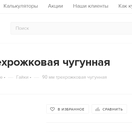
Калькуляторы
Акции
Наши клиенты
Как к
ехрожковая чугунная
счета опалубки перекрытий на 
тор расчета аренды строитель
алькулятор расчета опалубки ст
стойках
—
—
е
Гайки
90 мм трехрожковая чугунная
аду
Кол-во рабочих ярусов
Кол-во подъемов
Срок аренд
Высота стены, м
Площадь
12
м2
Площадь перекрытия, м2
Толщина 
В ИЗБРАННОЕ
СРАВНИТЬ
2436
ый период:
руб.
2040
лект:
руб.