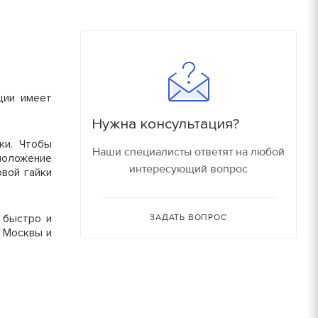
180
16000 руб/компл.
150
90
Залог
ции имеет
90
150 руб.
Нужна консультация?
150
ки. Чтобы
150 руб.
Наши специалисты ответят на любой
положение
интересующий вопрос
вой гайки
80
150 руб.
30
 быстро и
ЗАДАТЬ ВОПРОС
150 руб.
 Москвы и
30
180 руб.
210 руб.