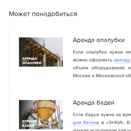
Стойка телескопическая 4,5
Может понадобиться
Наименование
Стойка телескопическая 4,9
Подкос двухуровневый 3,0 м
Цены на комплектую
Аренда опалубки
Подкос одноуровневый 3,0 м
Если опалубка нужна не
Подкос одноуровневый 6,0 м
Наименование
можно оформить
аренду
объем оборудования и
Балка выравнивающая
Тренога (шт.)
Москве и Московской об
Замок клиновой
Унивилка (шт.)
Замок винтовой
Балка БДК-1 (пог.м.)
Аренда бадей
Замок универсальный
Фанера ламинированая 18х1
Если бадья нужна на в
для бетона
в «ЭНКИ». В 
Кронштейн подмостей
низкие исполнения для у