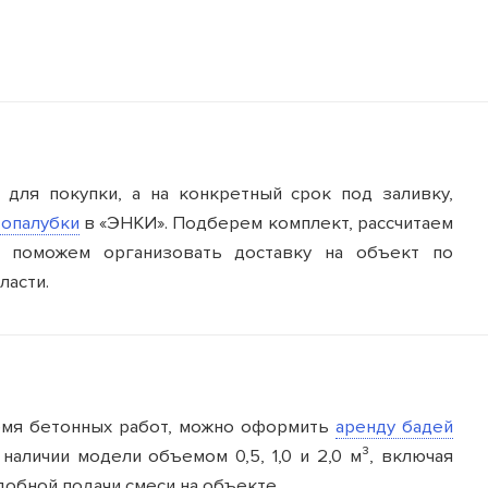
 м
250 руб.
Цена аренды на месяц
 м
300 руб.
800 руб/шт
щие
600 руб/шт
 для покупки, а на конкретный срок под заливку,
800 руб/шт
Цена аренды, мес
 опалубки
в «ЭНКИ». Подберем комплект, рассчитаем
 поможем организовать доставку на объект по
150 руб/м
80 руб.
ласти.
50 руб/шт
40 руб.
80 руб/шт
80 руб.
100 руб/шт
220х2440 (лист)
750 руб.
ремя бетонных работ, можно оформить
аренду бадей
наличии модели объемом 0,5, 1,0 и 2,0 м³, включая
150 руб/шт
добной подачи смеси на объекте.