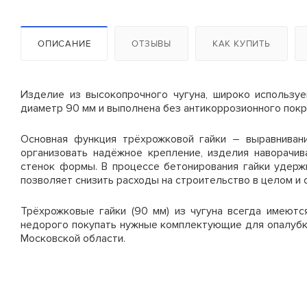
Рама с лестницей ЛРСП-40
Опалубка колонн 6,0 м
* Минимальный срок аренды 14 с
Рама проходная ЛРСП-40
Цены на стойки
ОПИСАНИЕ
ОТЗЫВЫ
КАК КУПИТЬ
Горизонталь 3,0м
Технические характер
Наименование
Изделие из высокопрочного чугуна, широко использу
Диагональ
диаметр 90 мм и выполнена без антикоррозионного покр
Стойка телескопическая 1,6
Высота щитов, м
Ригель
Основная функция трёхрожковой гайки – выравниван
Стойка телескопическая 2,0
Ширина щитов, м
организовать надёжное крепление, изделия наворачив
Настил деревянный
стенок формы. В процессе бетонирования гайки удерж
1,0х0,95м
Стойка телескопическая 2,5
позволяет снизить расходы на строительство в целом и 
Оборачиваемость палубы
Опора (пятка)
Трёхрожковые гайки (90 мм) из чугуна всегда имеютс
Стойка телескопическая 3,1
Оборачиваемость каркаса
недорого покупать нужные комплектующие для опалубки
Московской области.
Кронштейн крепления к
Стойка телескопическая 3,7
Вес 1 м2, кг
стене
*
Минимальный срок аренды д
Стойка телескопическая 4,2
**
Если площадь лесов больше
Цены на комплектую