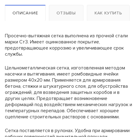
Оборачиваемость палубы
Стойка телескопическая 4,5 м
Оборачиваемость каркаса
Кол-
Стойка телескопическая 4,9 м
Ставка до 30
Ставка от 30
Залог,
ОПИСАНИЕ
ОТЗЫВЫ
КАК КУПИТЬ
Название
во,
дней, руб./сут.
дней, руб./сут.
руб./шт.
Вес 1 м2, кг
шт.
Рама с
лестницей
2
14
12
180
Цены на комплектующие
ЛРСП-40
Просечно-вытяжная сетка выполнена из прочной стали
Цены на комплектующие
Рама проходная
0
13
11
150
ЛРСП-40
марки Ст3. Имеет оцинкованное покрытие,
Наименование
Горизонталь
предотвращающее коррозию и увеличивающее срок
4
8
6
90
3,0м
Тренога (шт.)
Наименование
службы.
Диагональ
1
9
8
90
Унивилка (шт.)
Подкос двухуровневый 3,0 м
Ригель
4
11
9
150
Балка БДК-1 (пог.м.)
Настил
Цельнометаллическая сетка, изготовленная методом
Подкос одноуровневый 3,0 м
деревянный
6
6
4
80
Фанера ламинированая 18х1220х2440 (лист)
насечки и вытягивания, имеет ромбовидные ячейки
1,0х0,95м
Подкос одноуровневый 6,0 м
размером 40х20 мм. Применяется для армирования
Опора (пятка)
4
5
3
30
Балка выравнивающая
бетона, стяжки и штукатурного слоя, для обустройства
Кронштейн
Замок клиновой
крепления к
1
5
3
30
ограждений, для возведения защитных коробов и в
стене
Замок винтовой
других целях. Предотвращает возникновение
*
Минимальный срок аренды две недели.
Замок универсальный
деформаций под воздействием механических нагрузок и
**
Если площадь лесов больше 300м2, то
Кронштейн подмостей
температурных перепадов. Обеспечивает хорошее
минимальный срок аренды 30 дней.
сцепление строительных растворов с основаниями.
Винт стяжной
Гайка
Сетка поставляется в рулонах. Удобна при армировании
Захват крановый
рабочих поверхностей значительной площади.