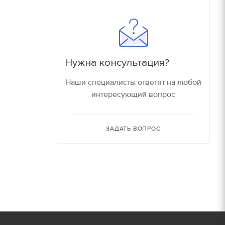
180
16000 руб/компл.
150
90
Залог
Нужна консультация?
90
150 руб.
Наши специалисты ответят на любой
интересующий вопрос
150
150 руб.
80
ЗАДАТЬ ВОПРОС
150 руб.
30
150 руб.
30
180 руб.
210 руб.