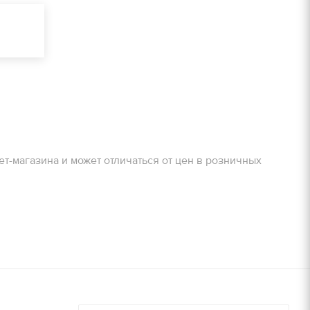
очту!
ЗАДАТЬ ВОПРОС
Получить расчет
очту!
Залог
800 руб/м2
ет-магазина и может отличаться от цен в розничных
Получить расчет
900 руб/м2
8000 руб/компл.
9000 руб/компл.
дней, руб./
Залог, руб./
шт.
14000 руб/компл.