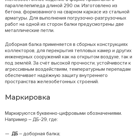
Оборачиваемость палубы
Стойка телескопическая 4,5 м
параллелепипеда длиной 290 см. Изготовлено из
Оборачиваемость каркаса
Кол-
Стойка телескопическая 4,9 м
бетона, формованного на сварном каркасе из стальной
Ставка до 30
Ставка от 30
Залог,
Название
во,
дней, руб./сут.
дней, руб./сут.
руб./шт.
Вес 1 м2, кг
арматуры. Для выполнения погрузочно-разгрузочных
шт.
Рама с
работ на одной из сторон балки предусмотрены две
лестницей
2
14
12
180
Цены на комплектующие
металлические петли.
ЛРСП-40
Цены на комплектующие
Рама проходная
0
13
11
150
ЛРСП-40
Доборная балка применяется в сборных конструкциях
Наименование
Горизонталь
4
8
6
90
коллекторов, для перекрытия тепловых камер и других
3,0м
Тренога (шт.)
Наименование
Диагональ
1
9
8
90
инженерных сооружений как на открытом воздухе, так и
Унивилка (шт.)
Подкос двухуровневый 3,0 м
Ригель
4
11
9
150
под землёй. За счёт высокой прочности, устойчивости к
Балка БДК-1 (пог.м.)
Настил
агрессивным воздействиям, температурным перепадам
Подкос одноуровневый 3,0 м
деревянный
6
6
4
80
Фанера ламинированая 18х1220х2440 (лист)
обеспечивает надёжную защиту внутреннего
1,0х0,95м
Подкос одноуровневый 6,0 м
пространства железобетонных строений.
Опора (пятка)
4
5
3
30
Балка выравнивающая
Кронштейн
Замок клиновой
крепления к
1
5
3
30
стене
Маркировка
Замок винтовой
*
Минимальный срок аренды две недели.
Замок универсальный
**
Если площадь лесов больше 300м2, то
Кронштейн подмостей
Маркируются буквенно-цифровыми обозначениями.
минимальный срок аренды 30 дней.
Винт стяжной
Например ‒ ДБ-29, где:
Гайка
Захват крановый
ДБ
‒ доборная балка;