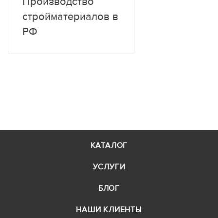
Производство
**
Если площадь лесов больше 300м2, то
минимальный срок аренды 30 дней.
стройматериалов в
РФ
КАТАЛОГ
УСЛУГИ
БЛОГ
НАШИ КЛИЕНТЫ