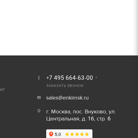
250 руб.
Залог
300 руб.
800 руб/шт
600 руб/шт
800 руб/шт
Залог
150 руб/м
80 руб.
+7 495 664-63-00
50 руб/шт
ЗАКАЗАТЬ ЗВОНОК
40 руб.
ет
sales@enkimsk.ru
80 руб/шт
80 руб.
г. Москва, пос. Внуково, ул.
100 руб/шт
Центральная, д. 16, стр. 6
750 руб.
150 руб/шт