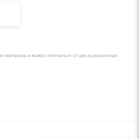
очту!
ЗАДАТЬ ВОПРОС
Получить расчет
очту!
ет-магазина и может отличаться от цен в розничных
Залог
800 руб/м2
Получить расчет
900 руб/м2
8000 руб/компл.
9000 руб/компл.
дней, руб./
Залог, руб./
шт.
14000 руб/компл.