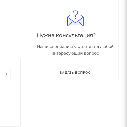
180
16000 руб/компл.
150
90
Залог
Нужна консультация?
90
150 руб.
Наши специалисты ответят на любой
интересующий вопрос
150
150 руб.
80
ЗАДАТЬ ВОПРОС
150 руб.
30
150 руб.
30
180 руб.
210 руб.