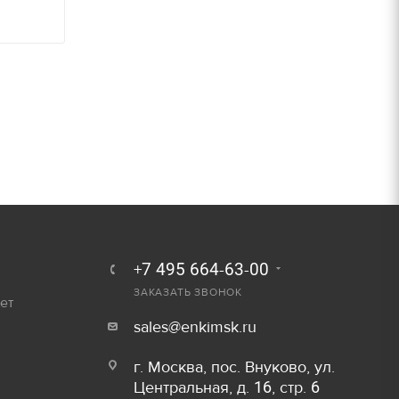
250 руб.
Залог
300 руб.
800 руб/шт
600 руб/шт
800 руб/шт
Залог
150 руб/м
80 руб.
50 руб/шт
40 руб.
+7 495 664-63-00
80 руб/шт
ЗАКАЗАТЬ ЗВОНОК
80 руб.
ет
sales@enkimsk.ru
100 руб/шт
750 руб.
г. Москва, пос. Внуково, ул.
150 руб/шт
Центральная, д. 16, стр. 6