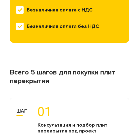
доставки, чтобы
решение для
Безналичная оплата с НДС
наши клиенты
вашего
получали
проекта.
идеально
Безналичная оплата без НДС
подходящие
материалы.
Всего 5 шагов для покупки плит
перекрытия
01
ШАГ
Консультация и подбор плит
перекрытия под проект