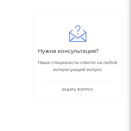
180
16000 руб/компл.
150
90
Залог
90
150 руб.
Нужна консультация?
150
150 руб.
Наши специалисты ответят на любой
интересующий вопрос
80
150 руб.
30
ЗАДАТЬ ВОПРОС
150 руб.
30
180 руб.
210 руб.