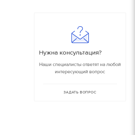
180
16000 руб/компл.
150
90
Залог
90
150 руб.
Нужна консультация?
150
150 руб.
Наши специалисты ответят на любой
интересующий вопрос
80
150 руб.
30
ЗАДАТЬ ВОПРОС
150 руб.
30
180 руб.
210 руб.