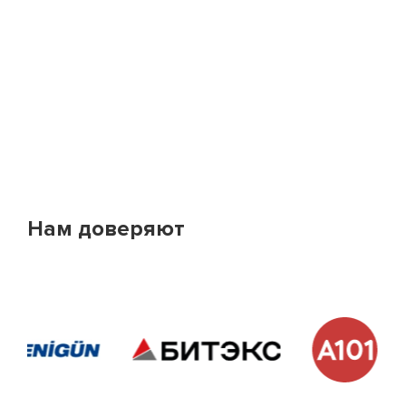
Винт стяжной
Гайка
Захват крановый
Нам доверяют