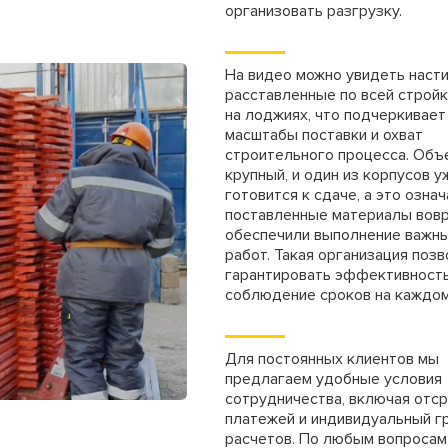
 м
250 руб.
организовать разгрузку.
Цена аренды на месяц
 м
300 руб.
На видео можно увидеть наст
800 руб/шт
расставленные по всей стройк
на лоджиях, что подчеркивает
щие
масштабы поставки и охват
600 руб/шт
строительного процесса. Объ
крупный, и один из корпусов у
800 руб/шт
Цена аренды, мес
готовится к сдаче, а это означ
поставленные материалы вов
150 руб/м
обеспечили выполнение важны
80 руб.
работ. Такая организация поз
гарантировать эффективность
50 руб/шт
40 руб.
соблюдение сроков на каждом
80 руб/шт
80 руб.
Для постоянных клиентов мы
100 руб/шт
предлагаем удобные условия
220х2440 (лист)
750 руб.
сотрудничества, включая отс
платежей и индивидуальный г
150 руб/шт
расчетов. По любым вопросам