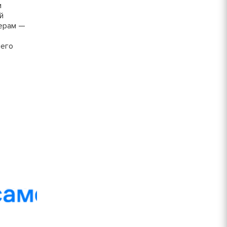
и
30 руб/шт
й
ерам —
15 руб/шт
шего
800 руб/шт