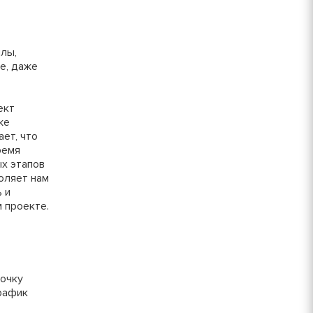
250 руб.
Залог
300 руб.
илы,
800 руб/шт
е, даже
600 руб/шт
ект
же
800 руб/шт
Залог
ает, что
ремя
150 руб/м
х этапов
80 руб.
воляет нам
 и
50 руб/шт
40 руб.
 проекте.
80 руб/шт
80 руб.
100 руб/шт
750 руб.
рочку
рафик
150 руб/шт