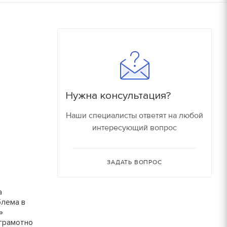
180
16000 руб/компл.
150
90
Залог
90
150 руб.
Нужна консультация?
150
150 руб.
Наши специалисты ответят на любой
80
интересующий вопрос
150 руб.
30
150 руб.
ЗАДАТЬ ВОПРОС
30
180 руб.
а
блема в
210 руб.
»
 грамотно